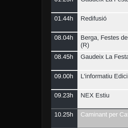
01.44h
Redifusió
Demà
08.04h
Berga, Festes del
(R)
08.45h
Gaudeix La Fest
09.00h
L'informatiu Edici
09.23h
NEX Estiu
10.25h
Caminant per Ca