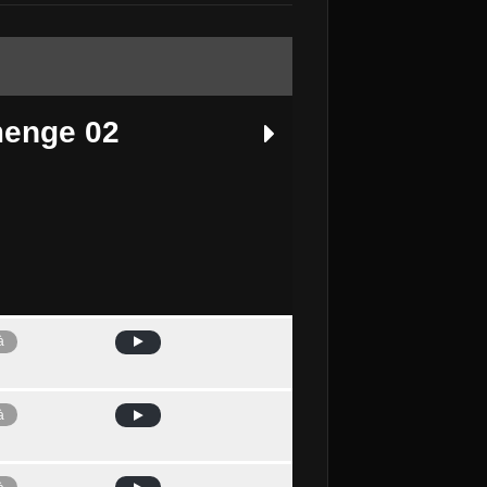
enge 02
à
Avui
à