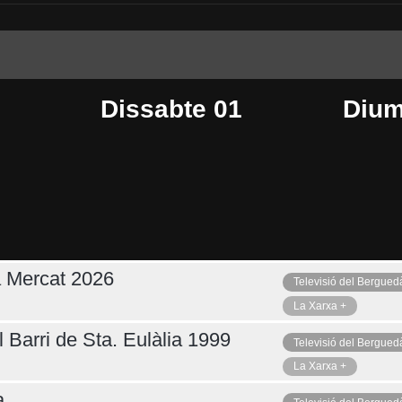
Dissabte 01
Dium
a Mercat 2026
Televisió del Bergued
Dimarts 04
Ahir
La Xarxa +
 Barri de Sta. Eulàlia 1999
Televisió del Bergued
La Xarxa +
a