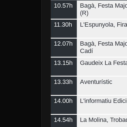
10.57h
Bagà, Festa Majo
(R)
11.30h
L'Espunyola, Fir
12.07h
Bagà, Festa Majo
Cadí
13.15h
Gaudeix La Fest
13.33h
Aventurístic
14.00h
L'informatiu Edici
14.54h
La Molina, Troba