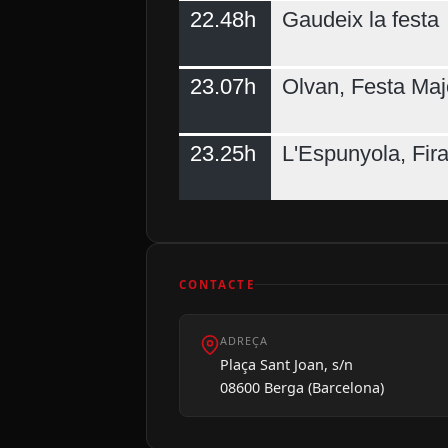
22.48h
Gaudeix la festa
23.07h
Olvan, Festa Maj
23.25h
L'Espunyola, Fir
CONTACTE
ADREÇA
Plaça Sant Joan, s/n
08600 Berga (Barcelona)