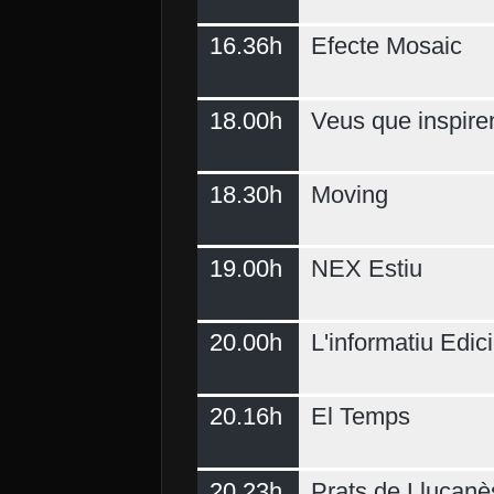
16.36h
Efecte Mosaic
18.00h
Veus que inspire
18.30h
Moving
19.00h
NEX Estiu
20.00h
L'informatiu Edici
20.16h
El Temps
20.23h
Prats de Lluçanè