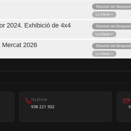
Televisió del Bergued
La Xarxa +
or 2024. Exhibició de 4x4
Televisió del Bergued
La Xarxa +
a Mercat 2026
Televisió del Bergued
La Xarxa +
TELÈFON
C
938 221 502