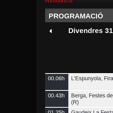
PROGRAMACIÓ
PROGRAMACIÓ
Divendres 31
00.06h
L'Espunyola, Fir
Dilluns 03
00.43h
Berga, Festes del
(R)
01.25h
Gaudeix La Fest