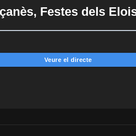
çanès, Festes dels Eloi
Veure el directe