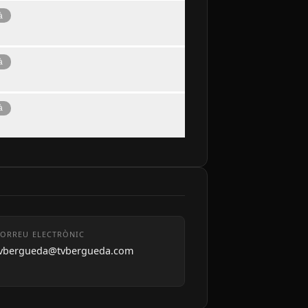
à
à
à
ORREU ELECTRÒNIC
tvbergueda@tvbergueda.com