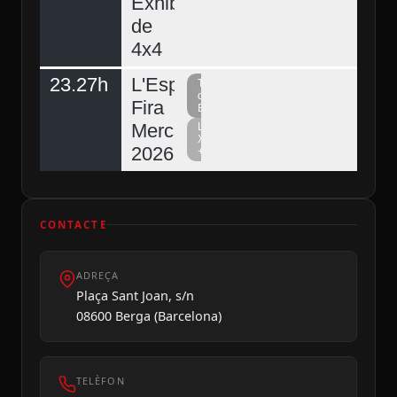
Exhibició
de
4x4
23.27h
L'Espunyola,
Televisió
del
Fira
Berguedà
Mercat
La
Xarxa
2026
+
CONTACTE
ADREÇA
Plaça Sant Joan, s/n
08600 Berga (Barcelona)
TELÈFON