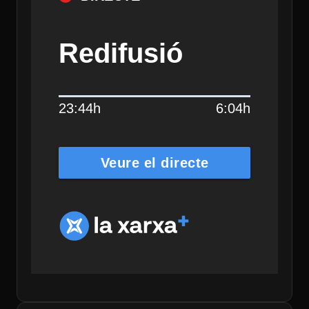
Redifusió
23:44h
6:04h
Veure el directe